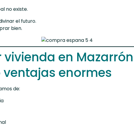
l no existe.
vinar el futuro.
rar bien.
vivienda en Mazarrón
 ventajas enormes
amos de:
ia
nal