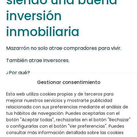
siendo una buena
inversión
inmobiliaria
Mazarrón no solo atrae compradores para vivir.
También atrae inversores.
¿Por qué?
Gestionar consentimiento
Porque sigue existiendo potencial de crecimiento.
Esta web utiliza cookies propias y de terceros para
Cada vez más personas buscan viviendas en:
mejorar nuestros servicios y mostrarte publicidad
relacionada con sus preferencias mediante el análisis de
Puerto de Mazarrón
tus hábitos de navegación. Puedes aceptarlas con el
Bolnuevo
botón "Aceptar todas", rechazarlas en el botón "Rechazar"
Bahía
o configurarlas con el botón "Ver preferencias". Puedes
El Alamillo
consultar más información detallada sobre las cookies