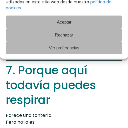
Camposol
utilizadas en este sitio web desde nuestra
política de
cookies
.
Zonas cercanas a la costa
Y cuando la demanda crece, las oportunidades
Aceptar
inmobiliarias también cambian.
Rechazar
Por eso muchas personas están apostando por
comprar vivienda ahora antes de que los precios
Ver preferencias
sigan evolucionando.
7. Porque aquí
todavía puedes
respirar
Parece una tontería.
Pero no lo es.