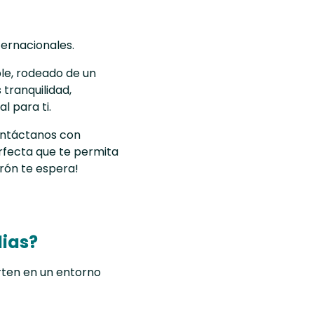
ternacionales.
able, rodeado de un
tranquilidad,
l para ti.
Contáctanos con
rfecta que te permita
rón te espera!
lias?
erten en un entorno