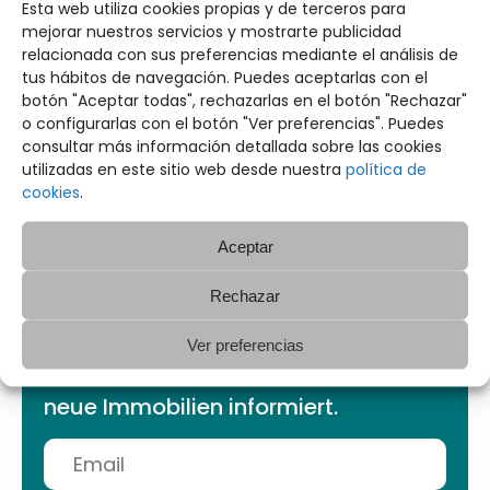
Esta web utiliza cookies propias y de terceros para
mejorar nuestros servicios y mostrarte publicidad
Für weitere Informationen über die
relacionada con sus preferencias mediante el análisis de
tus hábitos de navegación. Puedes aceptarlas con el
Datenschutzgarantien können Sie den
botón "Aceptar todas", rechazarlas en el botón "Rechazar"
VERANTWORTLICHEN über BUENDÍA 2022, S.L.
o configurarlas con el botón "Ver preferencias". Puedes
kontaktieren.
consultar más información detallada sobre las cookies
utilizadas en este sitio web desde nuestra
política de
cookies
.
Aceptar
Rechazar
Tragen Sie sich in unsere Mailingliste
Ver preferencias
ein und Sie werden als Erster über
neue Immobilien informiert.