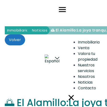
Inmobiliaria
Inmobiliaria
Noticias
🌅 El Alamillo:La joy
Volver
Inmobiliaria
Venta
Valora tu
propiedad
Nuestros
servicios
Nosotros
Noticias
Contacto
🌅 El Alamillo:La joya