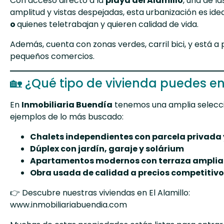
Con acceso directo a la
playa del Alamillo
, una de l
amplitud y vistas despejadas, esta urbanización es ide
o
quienes teletrabajan
y quieren calidad de vida.
Además, cuenta con zonas verdes, carril bici, y está a
pequeños comercios.
🏡 ¿Qué tipo de vivienda puedes en
En
Inmobiliaria Buendía
tenemos una amplia selecci
ejemplos de lo más buscado:
Chalets independientes con parcela privada y
Dúplex con jardín, garaje y solárium
Apartamentos modernos con terraza amplia
Obra usada de calidad a precios competitivo
👉 Descubre nuestras viviendas en El Alamillo:
www.inmobiliariabuendia.com